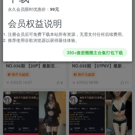
永久会员限时优惠价：
99元
会员权益说明
注册会员后可免费下载本站所有资源，无需支付任何后续费用。
推荐使用谷歌浏览器以获得最佳体验。
350+微密圈圈主合集打包下载
抖音 陈不凡超甜 微密圈
抖音 陈不凡超甜 微密圈
NO.036期 【20P】最新至：
NO.035期 【37P8V】最新
2024.4.25
至：2024.3.7
陈不凡超甜
陈不凡超甜
5月2日 14:27
4月5日 09:58
8
11