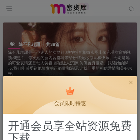
陈不凡超甜
共38篇
陈不凡超甜是一位迷人的女网红,她在抖音和微密圈上传充满甜蜜的视
频和照片。每次她的新内容都能带给粉丝无尽惊喜和快乐。无论是她
的可爱表情还是动人笑容,都能让人沉醉,仿佛置身童话。跟随她的脚
步,我们能感受到她散发的正能量和温暖,让我们重新相信爱情和美好未
来。
排序
更新
浏览
点赞
评论
会员限时特惠
开通会员享全站资源免费
下载