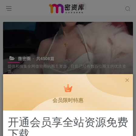
微密圈
共4508篇
提供和搜集全网微密圈的圈主资源，目前已经有数百位圈主的优质资
源。
排序
更新
浏览
点赞
评论
会员限时特惠
开通会员享全站资源免费
下载