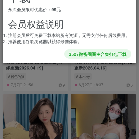
永久会员限时优惠价：
99元
会员权益说明
注册会员后可免费下载本站所有资源，无需支付任何后续费用。
推荐使用谷歌浏览器以获得最佳体验。
350+微密圈圈主合集打包下载
抖音 粉色的猫 微密圈合集[持
抖音 木木ivy 微密圈合集[持续
续更新2026.04.19]
更新2026.04.16]
# 粉色的猫
# 木木ivy
7月7日 21:56
6月27日 18:37
9
6