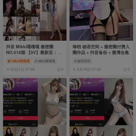
抖音 Mikki嘎嘎嘎 微密圈
琳铛 秘语空间 + 微密圈付费入
NO.018期 【5V】最新至：
圈作品 + 抖音备份 + 微博合集
2025.5.20
Mikki嘎嘎嘎
# Mikki嘎嘎嘎
# 秘语空间
9月21日 07:08
9月18日 07:06
6
5