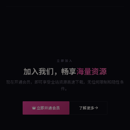
1. 本站汇聚多个同类型站点资源，赞助费用不到源站一半即可享受所有
资源，且持续更新。
2. 因支付金额不对或未在手机扫码界面等待支付成功提示导致会员未到
账——请联系客服处理。
3. 手机用户可使用 ES 文件管理器解压文件，电脑用户可使用 WinRAR 解
压文件。
4. 标题中 "P" 代表图片，"V" 代表视频。本站不发违规资源，请放心浏
览。
立即加入
5. 若发现源站内容有更新，在文章评论区留言即可。合集资源挂了请私
加入我们，畅享
海量资源
信或在帖子下方评论。
现在开通会员，即可享受全站资源高速下载，无任何限制和隐性条
件。
立即开通会员
了解更多