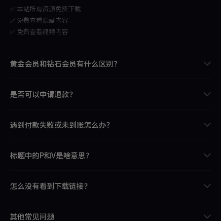
✅ 本站所有资源免费下载
✅ 免费查看隐藏内容
✅ 免费查看视频内容
黄金会员和钻石会员有什么区别？
黄金会员
：有效期一年，每日可下载 50 次
是否可以申请退款？
钻石会员
：永久有效，每日下载无限制
VIP 会员属于虚拟服务，付款后不支持申请退款。如付款前有任何疑
两者的其他权益相同。
遇到付款失败或未到账怎么办？
问，建议先联系站长咨询确认。
正常情况下付款后不会出现问题。本站所有支付都会生成订单记录，您
标题中的P和V是啥意思？
可以在个人中心的订单管理中查看状态，截图联系管理员处理即可。
标题中的"P"代表图片，"V"代表视频。比如，5V 就表示有 5 个视频。网
怎么没有看到下载链接？
传文件中可能存在水印，请理解。
每篇文章下的隐藏部分都有下载链接和解压密码，有的是超链接，点击
其他常见问题
后会自动跳转。