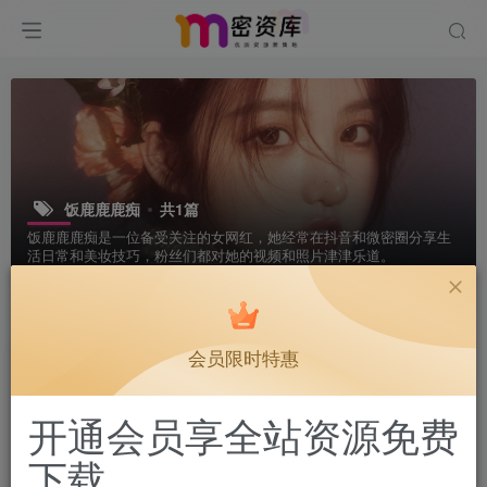
饭鹿鹿鹿痴
共1篇
饭鹿鹿鹿痴是一位备受关注的女网红，她经常在抖音和微密圈分享生
活日常和美妆技巧，粉丝们都对她的视频和照片津津乐道。
排序
更新
浏览
点赞
评论
会员限时特惠
开通会员享全站资源免费
下载