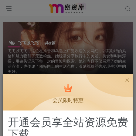
飞飞以飞飞
共9篇
飞飞以飞飞，这位在抖音和岛遇上广受欢迎的女网红，以其独特的风
格和魅力吸引了无数粉丝。她经常分享旅行中的美景、美食和时尚穿
搭，用镜头记录下每一次的冒险和探索。她的内容不仅展示了她的生
活点滴，也传递了积极向上的生活态度，激励着粉丝去发现生活中的
美好。
排序
更新
浏览
点赞
评论
会员限时特惠
开通会员享全站资源免费
下载