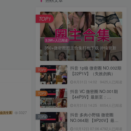
TOP1
3.3W+人已阅读
350+微密圈圈主合集打包下载 持续更新
中
抖音 1p狼 微密圈 NO.002期
TOP2
【22P1V】（失效勿购）
8月31日 14:02
9425人已阅读
抖音 VC 微密圈 NO.001期
TOP3
【44P3V】最新至：
2023.7.5
8月31日 14:25
6054人已阅读
3327
会员专属
抖音 多肉小野猫 微密圈
TOP4
NO.064期 【9P20V】最新
至：2024.9.28
10月12日 07:06
4792人已阅读