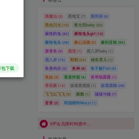
VIP会员限时特惠中...
VIP会员限时特惠中...
黑魔仙
黑饱宝
黑闰润
(3)
(7)
(6)
黑色闪光
黎允熙baby
(15)
(50)
麻辣奶兔
麻辣兔头girl
(82)
(15)
麻辣兔头
麻心汤圆
麻利亚辣
(28)
(2)
(94)
麦香鱼
鹿瑶
鹿八岁baby
(9)
(1)
(1)
鹿八岁
鹅鹅
鳗鱼霏儿
(74)
(24)
(1)
打包下载
鱼香肉丝
鱼神
鱼子酱Fish
(5)
(8)
(6)
鱼妹
香菜拌面
香草喵露露
(3)
(4)
(1)
香屁酱
饭鹿鹿鹿痴
饭鹿鹿痴
(14)
(1)
(28)
飞飞以飞飞
飘飘
颉颉与猫
(9)
(1)
(7)
VIP会员限时特惠中...
音音
韩国模特Mozzi
(2)
(1)
VIP会员限时特惠中...
VIP会员限时特惠中...
热榜文章