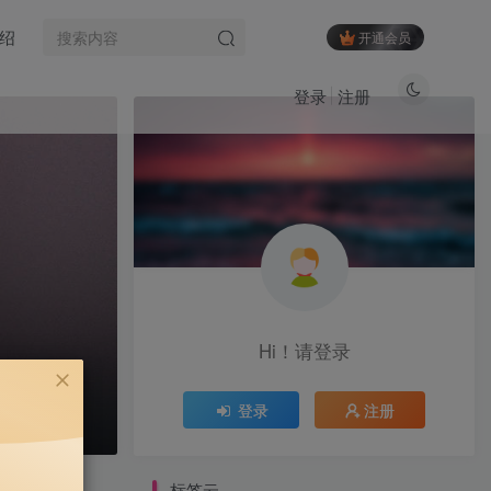
绍
开通会员
登录
注册
标签云
黑魔仙
黑饱宝
黑闰润
(3)
(7)
(6)
黑色闪光
黎允熙baby
(15)
(50)
麻辣奶兔
麻辣兔头girl
(82)
(15)
麻辣兔头
麻心汤圆
麻利亚辣
(28)
(2)
(94)
麦香鱼
鹿瑶
鹿八岁baby
(9)
(1)
(1)
鹿八岁
鹅鹅
鳗鱼霏儿
(74)
(24)
(1)
Hi！请登录
鱼香肉丝
鱼神
鱼子酱Fish
(5)
(8)
(6)
鱼妹
香菜拌面
香草喵露露
(3)
(4)
(1)
登录
注册
香屁酱
饭鹿鹿鹿痴
饭鹿鹿痴
(14)
(1)
(28)
飞飞以飞飞
飘飘
颉颉与猫
(9)
(1)
(7)
VIP会员限时特惠中...
音音
韩国模特Mozzi
(2)
(1)
标签云