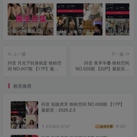
350+微密圈圈主合集打包下载 持续更新中
抖音 1p狼 微密圈 NO.002期 【22P1V】（失效勿购）
上一篇
下一篇
抖音 月光下转身就是 铁粉空
抖音 美羊羊桑 铁粉空间
间 NO.007期 【17P】最新
NO.020期 【22P】最新至：
至：2025.2.7
2025.2.9
相关推荐
抖音 别拔虎牙 铁粉空间 NO.008期 【17P】
最新至：2025.2.5
2月24日 07:07
337
会员专属