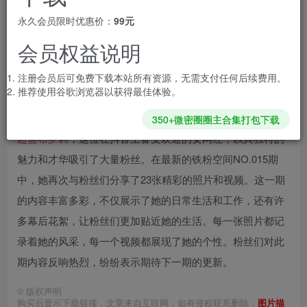
免费
免费
黄金会员
钻石会员
永久会员限时优惠价：
99元
您暂无购买权限，请先开通会员
会员权益说明
开通会员
注册会员后可免费下载本站所有资源，无需支付任何后续费用。
推荐使用谷歌浏览器以获得最佳体验。
350+微密圈圈主合集打包下载
超蓝布罗莉
，这位在抖音上备受欢迎的女网红，以其独特的
魅力和才华吸引了大量粉丝。在最新的铁粉空间NO.015期
中，她再次与粉丝们分享了23张精彩的照片和视频。这一期
的内容丰富多彩，不仅展示了她的日常生活和工作，还有许
多幕后花絮，让粉丝们更加贴近她的生活。每一张照片都记
录着她的风采，每一个视频都展现了她的个性。粉丝们对此
期内容反响热烈，纷纷表示期待下一期的更新。
©
版权声明
购买后显示下载链接，文章来自互联网，如有侵权联系删除，
图片描