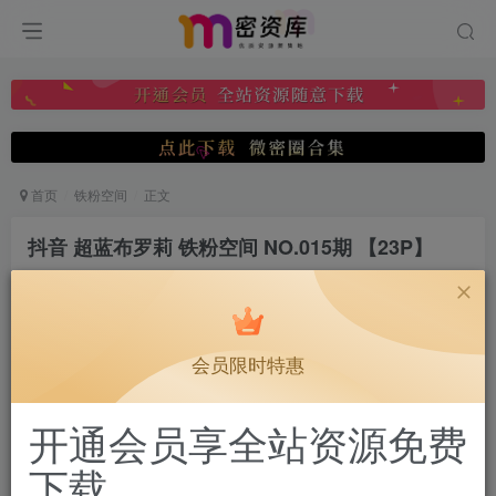
首页
铁粉空间
正文
抖音 超蓝布罗莉 铁粉空间 NO.015期 【23P】
微密圈分享
关注
私信
2月26日 07:05发布
0
439
9
会员限时特惠
付费阅读
已售 4
抖音 超蓝布罗莉 铁粉空间 NO.015期 【23P】
开通会员享全站资源免费
此内容为付费阅读，请付费后查看
下载
会员专属资源