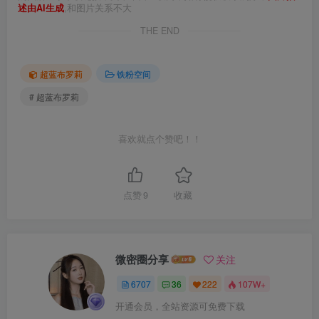
述由AI生成
,和图片关系不大
THE END
超蓝布罗莉
铁粉空间
# 超蓝布罗莉
喜欢就点个赞吧！！
点赞
9
收藏
微密圈分享
关注
6707
36
222
107W+
开通会员，全站资源可免费下载