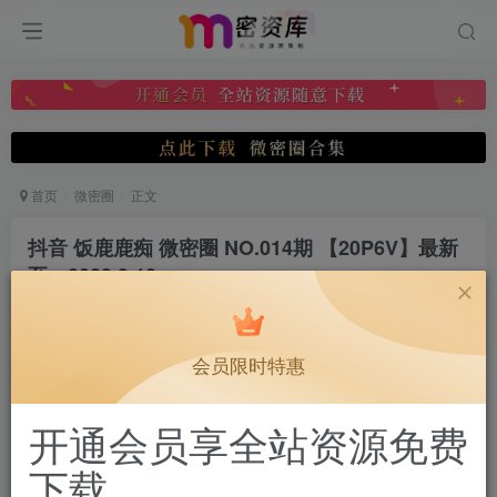
首页
微密圈
正文
抖音 饭鹿鹿痴 微密圈 NO.014期 【20P6V】最新
至：2023.9.18
微密圈分享
关注
私信
12月3日 20:34发布
会员限时特惠
0
236
10
付费阅读
已售 12
开通会员享全站资源免费
抖音 饭鹿鹿痴 微密圈 NO.014期 【20P6V】最新至：2023.9.18
此内容为付费阅读，请付费后查看
下载