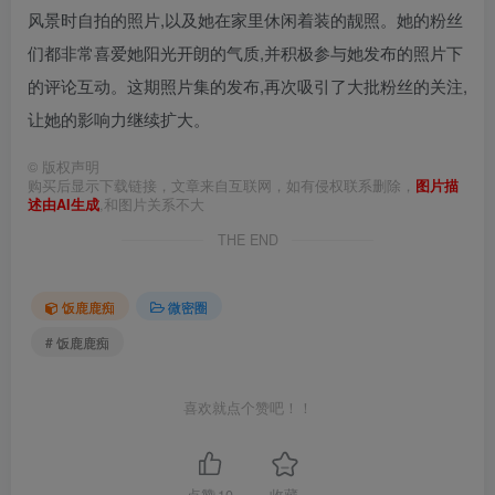
风景时自拍的照片,以及她在家里休闲着装的靓照。她的粉丝
们都非常喜爱她阳光开朗的气质,并积极参与她发布的照片下
的评论互动。这期照片集的发布,再次吸引了大批粉丝的关注,
让她的影响力继续扩大。
©
版权声明
购买后显示下载链接，文章来自互联网，如有侵权联系删除，
图片描
述由AI生成
,和图片关系不大
THE END
饭鹿鹿痴
微密圈
# 饭鹿鹿痴
喜欢就点个赞吧！！