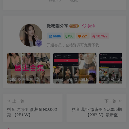
点赞
10
收藏
微密圈分享
关注
6686
36
221
107W+
开通会员，全站资源可免费下载
350+微密圈圈主合集打包下载 持续更新中
抖音 1p狼 微密圈 NO.002期 【22P1V】（失效勿购）
上一篇
下一篇
抖音 纯欲伊 微密圈 NO.002
抖音 葛征 微密圈 NO.055期
期 【2P16V】
【23P1V】最新至：
2023.10.14